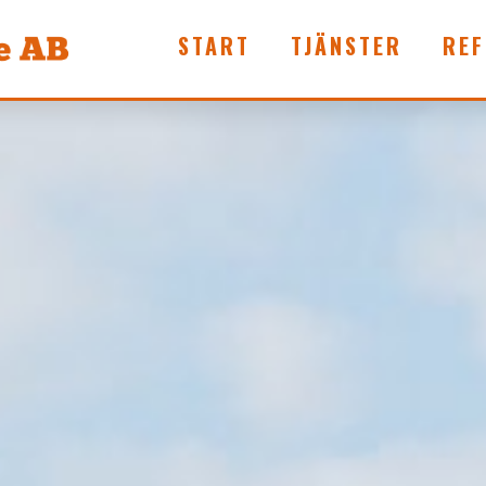
START
TJÄNSTER
REF